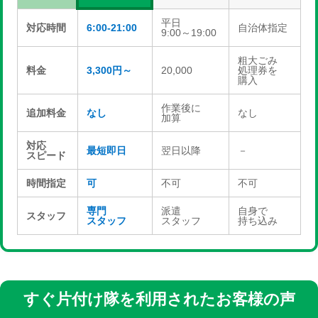
平日
対応時間
6:00-21:00
自治体指定
9:00～19:00
粗大ごみ
料金
3,300円～
20,000
処理券を
購入
作業後に
追加料金
なし
なし
加算
対応
最短即日
翌日以降
－
スピード
時間指定
可
不可
不可
専門
派遣
自身で
スタッフ
スタッフ
スタッフ
持ち込み
すぐ片付け隊を利用されたお客様の声