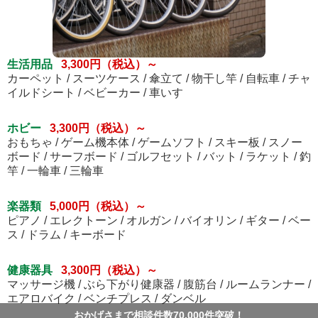
生活用品
3,300円（税込）～
カーペット / スーツケース / 傘立て / 物干し竿 / 自転車 / チャ
イルドシート / ベビーカー / 車いす
ホビー
3,300円（税込）～
おもちゃ / ゲーム機本体 / ゲームソフト / スキー板 / スノー
ボード / サーフボード / ゴルフセット / バット / ラケット / 釣
竿 / 一輪車 / 三輪車
楽器類
5,000円（税込）～
ピアノ / エレクトーン / オルガン / バイオリン / ギター / ベー
ス / ドラム / キーボード
健康器具
3,300円（税込）～
マッサージ機 / ぶら下がり健康器 / 腹筋台 / ルームランナー /
エアロバイク / ベンチプレス / ダンベル
おかげさまで相談件数70,000件突破！