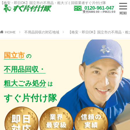
【格安・即日OK】国立市の不用品・粗大ゴミ回収業者すぐ片付け隊
0120-961-047
受付AM6:00～PM21:00
HOME
不用品回収の対応地域
【格安・即日OK】国立市の不用品・粗
国立市
の
不用品回収・
粗大ごみ処分
は
すぐ片付け隊