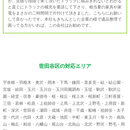
が、見積り段階で来て頂いたトラックに積みきれないとわかる
と直ぐにトラックの補充を要請して下さり、相当量の家具や家
電をまさかの二時間弱で片付けて頂きました。こちらにお願い
して良かったです。本社もきちんとした企業の様で遺品整理で
困ってる方がいれば、この会社はお勧めです。
世田谷区の対応エリア
宇奈根・羽根木・奥沢・岡本・下馬・鎌田・喜多見・砧・砧公園・
宮坂・給田・玉川・玉川台・玉川田園調布・玉堤・駒沢・駒沢公
園・経堂・弦巻・豪徳寺・桜・桜丘・桜上水・桜新町・三軒茶屋・
三宿・若林・松原・上祖師谷・上馬・上北沢・上野毛・上用賀・新
町・深沢・世田谷・瀬田・成城・赤堤・千歳・船橋・祖師谷・太子
堂・代沢・代田・大原・大蔵・池尻・中町・東玉川・等々力・南烏
山・梅丘・粕谷・八幡山・尾山台・北烏山・北沢・野沢・野毛・用