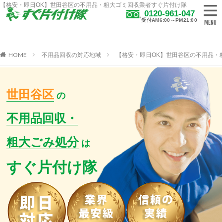
【格安・即日OK】世田谷区の不用品・粗大ゴミ回収業者すぐ片付け隊
0120-961-047
受付AM6:00～PM21:00
HOME
不用品回収の対応地域
【格安・即日OK】世田谷区の不用品・
世田谷区
の
不用品回収・
粗大ごみ処分
は
すぐ片付け隊