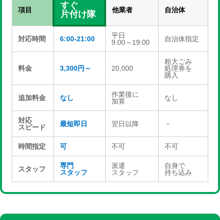
すぐ
項目
他業者
自治体
片付け隊
平日
対応時間
6:00-21:00
自治体指定
9:00～19:00
粗大ごみ
料金
3,300円～
20,000
処理券を
購入
作業後に
追加料金
なし
なし
加算
対応
最短即日
翌日以降
－
スピード
時間指定
可
不可
不可
専門
派遣
自身で
スタッフ
スタッフ
スタッフ
持ち込み