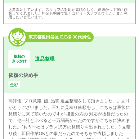
大変満足しています。スタッフの対応が素晴らしく、迅速かつ丁寧に作
業してくれました。料金も明確で驚くほどリーズナブルでした。また利
用したいと思います。
東京都世田谷区 E.E様 30代男性
依頼の
遺品整理
きっかけ
依頼の決め手
金額
高評価: プロ意識, 値, 品質 遺品整理をして頂きました。。あり
がとうございました。三社に見積り依頼をし、こちらは最後に
見積りに来て頂いたのですが 担当の方の 対応が抜群だったの
で、他一社と比べると一万弱高かったのですがこちらに決めま
した。(もう一社はプラス15万の見積りを出されました。) 見積
り後、即日作業OKとの事だったのでそちらで依頼しました